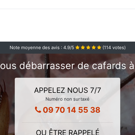
Note moyenne des avis :
4.9
/5
(
114
votes)
ous débarrasser de cafards à 
APPELEZ NOUS 7/7
Numéro non surtaxé
09 70 14 55 38
OU ÊTRE RAPPELÉ