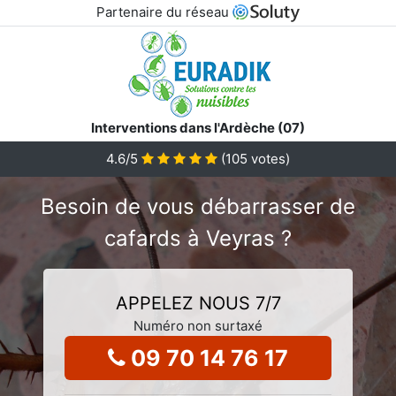
Partenaire du réseau
Interventions dans l'Ardèche (07)
4.6
/5
(
105
votes)
Besoin de vous débarrasser de
cafards à Veyras ?
APPELEZ NOUS 7/7
Numéro non surtaxé
09 70 14 76 17