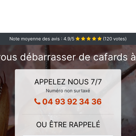
Note moyenne des avis :
4.9
/5
(
120
votes)
ous débarrasser de cafards à
APPELEZ NOUS 7/7
Numéro non surtaxé
04 93 92 34 36
OU ÊTRE RAPPELÉ