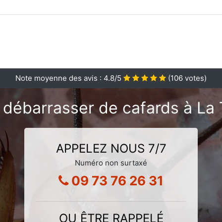
Note moyenne des avis :
4.8
/5
(
106
votes)
 débarrasser de cafards à La 
APPELEZ NOUS 7/7
Numéro non surtaxé
09 73 76 26 31
OU ÊTRE RAPPELÉ