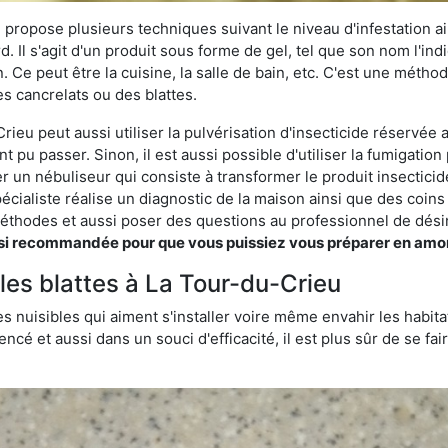
 propose plusieurs techniques suivant le niveau d'infestation ain
rd. Il s'agit d'un produit sous forme de gel, tel que son nom l'in
Ce peut être la cuisine, la salle de bain, etc. C'est une méthod
s cancrelats ou des blattes.
ieu peut aussi utiliser la pulvérisation d'insecticide réservée a
nt pu passer. Sinon, il est aussi possible d'utiliser la fumigati
ser un nébuliseur qui consiste à transformer le produit insectici
pécialiste réalise un diagnostic de la maison ainsi que des coin
thodes et aussi poser des questions au professionnel de désin
 recommandée pour que vous puissiez vous préparer en amont s
 les blattes à La Tour-du-Crieu
s nuisibles qui aiment s'installer voire même envahir les habita
ncé et aussi dans un souci d'efficacité, il est plus sûr de se f