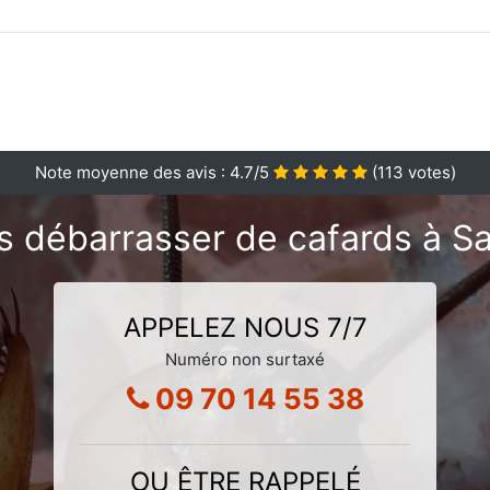
Note moyenne des avis :
4.7
/5
(
113
votes)
s débarrasser de cafards à Sa
APPELEZ NOUS 7/7
Numéro non surtaxé
09 70 14 55 38
OU ÊTRE RAPPELÉ