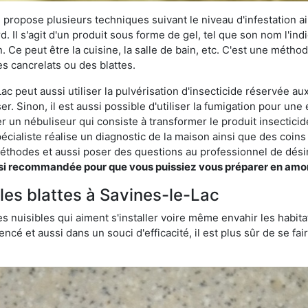
 propose plusieurs techniques suivant le niveau d'infestation ain
rd. Il s'agit d'un produit sous forme de gel, tel que son nom l'in
Ce peut être la cuisine, la salle de bain, etc. C'est une méthod
s cancrelats ou des blattes.
c peut aussi utiliser la pulvérisation d'insecticide réservée aux
er. Sinon, il est aussi possible d'utiliser la fumigation pour un
ser un nébuliseur qui consiste à transformer le produit insectici
pécialiste réalise un diagnostic de la maison ainsi que des coin
thodes et aussi poser des questions au professionnel de désin
 recommandée pour que vous puissiez vous préparer en amont s
 les blattes à Savines-le-Lac
s nuisibles qui aiment s'installer voire même envahir les habita
ncé et aussi dans un souci d'efficacité, il est plus sûr de se f