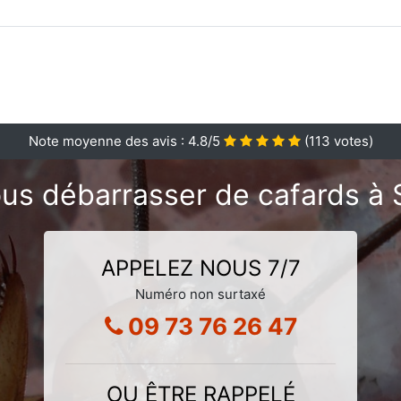
Note moyenne des avis :
4.8
/5
(
113
votes)
us débarrasser de cafards à S
APPELEZ NOUS 7/7
Numéro non surtaxé
09 73 76 26 47
OU ÊTRE RAPPELÉ