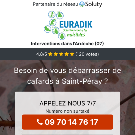
Partenaire du réseau
Interventions dans l'Ardèche (07)
4.8
/5
(
120
votes)
Besoin de vous débarrasser de
cafards à Saint-Péray ?
APPELEZ NOUS 7/7
Numéro non surtaxé
09 70 14 76 17