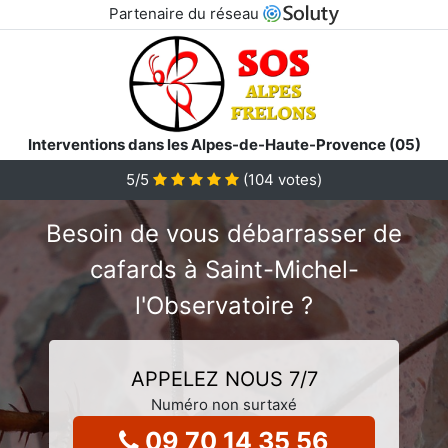
Partenaire du réseau
Interventions dans les Alpes-de-Haute-Provence (05)
5
/5
(
104
votes)
Besoin de vous débarrasser de
cafards à Saint-Michel-
l'Observatoire ?
APPELEZ NOUS 7/7
Numéro non surtaxé
09 70 14 35 56