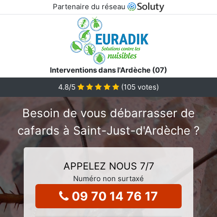
Partenaire du réseau
Interventions dans l'Ardèche (07)
4.8
/5
(
105
votes)
Besoin de vous débarrasser de
cafards à Saint-Just-d'Ardèche ?
APPELEZ NOUS 7/7
Numéro non surtaxé
09 70 14 76 17