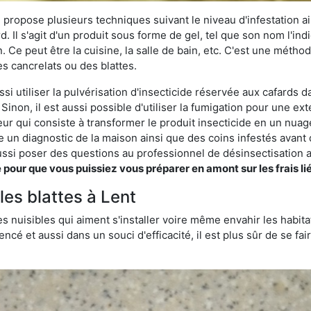
 propose plusieurs techniques suivant le niveau d'infestation ain
rd. Il s'agit d'un produit sous forme de gel, tel que son nom l'in
Ce peut être la cuisine, la salle de bain, etc. C'est une méthod
s cancrelats ou des blattes.
si utiliser la pulvérisation d'insecticide réservée aux cafards da
 Sinon, il est aussi possible d'utiliser la fumigation pour une e
seur qui consiste à transformer le produit insecticide en un nuag
lise un diagnostic de la maison ainsi que des coins infestés ava
si poser des questions au professionnel de désinsectisation a
ur que vous puissiez vous préparer en amont sur les frais lié
les blattes à Lent
s nuisibles qui aiment s'installer voire même envahir les habita
ncé et aussi dans un souci d'efficacité, il est plus sûr de se f