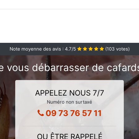
Note moyenne des avis :
4.7
/5
(
103
votes)
e vous débarrasser de cafards
APPELEZ NOUS 7/7
Numéro non surtaxé
09 73 76 57 11
OU ÊTRE RAPPELÉ