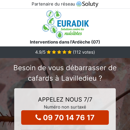
Partenaire du réseau
Interventions dans l'Ardèche (07)
4.9
/5
(
112
votes)
Besoin de vous débarrasser de
cafards à Lavilledieu ?
APPELEZ NOUS 7/7
Numéro non surtaxé
09 70 14 76 17