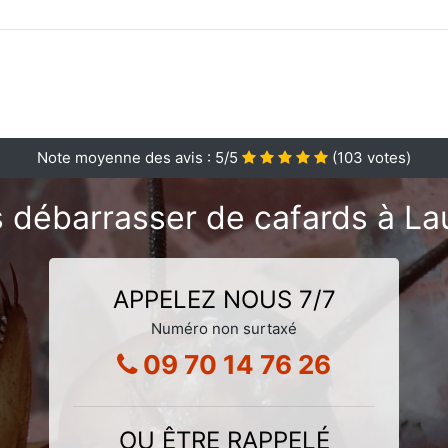
Note moyenne des avis :
5
/5
(
103
votes)
 débarrasser de cafards à La
APPELEZ NOUS 7/7
Numéro non surtaxé
09 70 14 76 26
OU ÊTRE RAPPELÉ