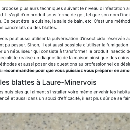
 propose plusieurs techniques suivant le niveau d'infestation ain
rd. Il s'agit d'un produit sous forme de gel, tel que son nom l'in
Ce peut être la cuisine, la salle de bain, etc. C'est une méthod
s cancrelats ou des blattes.
is peut aussi utiliser la pulvérisation d'insecticide réservée au
nt pu passer. Sinon, il est aussi possible d'utiliser la fumigati
ser un nébuliseur qui consiste à transformer le produit insectici
pécialiste réalise un diagnostic de la maison ainsi que des coin
thodes et aussi poser des questions au professionnel de désin
 recommandée pour que vous puissiez vous préparer en amont s
 les blattes à Laure-Minervois
s nuisibles qui aiment s'installer voire même envahir les habita
ncé et aussi dans un souci d'efficacité, il est plus sûr de se f