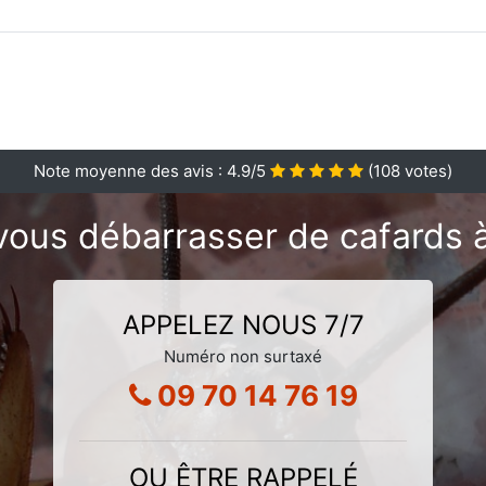
Note moyenne des avis :
4.9
/5
(
108
votes)
vous débarrasser de cafards 
APPELEZ NOUS 7/7
Numéro non surtaxé
09 70 14 76 19
OU ÊTRE RAPPELÉ