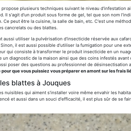
 propose plusieurs techniques suivant le niveau d'infestation ain
rd. Il s'agit d'un produit sous forme de gel, tel que son nom l'in
Ce peut être la cuisine, la salle de bain, etc. C'est une méthod
s cancrelats ou des blattes.
aussi utiliser la pulvérisation d'insecticide réservée aux cafard
 Sinon, il est aussi possible d'utiliser la fumigation pour une e
seur qui consiste à transformer le produit insecticide en un nuag
lise un diagnostic de la maison ainsi que des coins infestés ava
si poser des questions au professionnel de désinsectisation a
ur que vous puissiez vous préparer en amont sur les frais lié
 les blattes à Jouques
s nuisibles qui aiment s'installer voire même envahir les habita
ncé et aussi dans un souci d'efficacité, il est plus sûr de se f