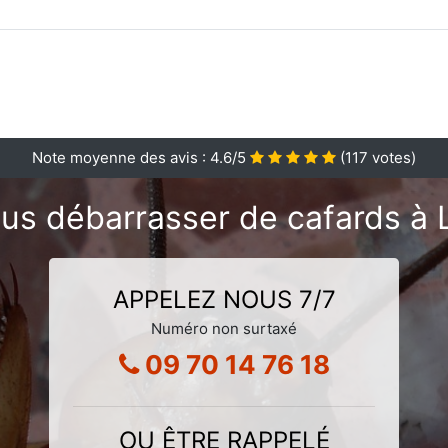
Note moyenne des avis :
4.6
/5
(
117
votes)
us débarrasser de cafards à L
APPELEZ NOUS 7/7
Numéro non surtaxé
09 70 14 76 18
OU ÊTRE RAPPELÉ