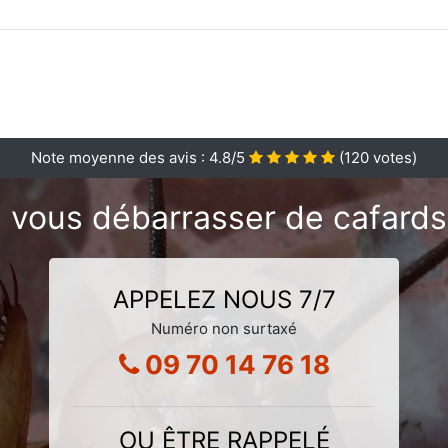
Note moyenne des avis :
4.8
/5
(
120
votes)
 vous débarrasser de cafards 
APPELEZ NOUS 7/7
Numéro non surtaxé
09 70 14 76 18
OU ÊTRE RAPPELÉ