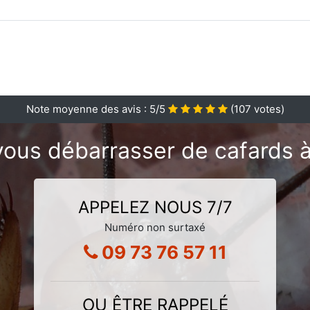
Note moyenne des avis :
5
/5
(
107
votes)
vous débarrasser de cafards 
APPELEZ NOUS 7/7
Numéro non surtaxé
09 73 76 57 11
OU ÊTRE RAPPELÉ