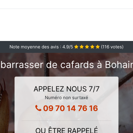
Note moyenne des avis :
4.9
/5
(
116
votes)
barrasser de cafards à Boha
APPELEZ NOUS 7/7
Numéro non surtaxé
09 70 14 76 16
OU ÊTRE RAPPELÉ