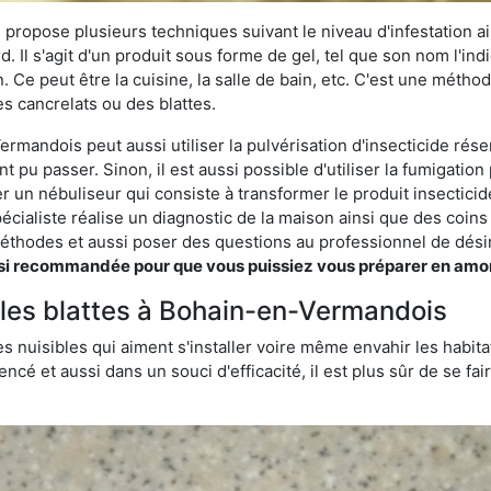
 propose plusieurs techniques suivant le niveau d'infestation ain
rd. Il s'agit d'un produit sous forme de gel, tel que son nom l'in
Ce peut être la cuisine, la salle de bain, etc. C'est une méthod
s cancrelats ou des blattes.
rmandois peut aussi utiliser la pulvérisation d'insecticide rése
nt pu passer. Sinon, il est aussi possible d'utiliser la fumigati
ser un nébuliseur qui consiste à transformer le produit insectici
pécialiste réalise un diagnostic de la maison ainsi que des coin
thodes et aussi poser des questions au professionnel de désin
 recommandée pour que vous puissiez vous préparer en amont s
r les blattes à Bohain-en-Vermandois
s nuisibles qui aiment s'installer voire même envahir les habita
ncé et aussi dans un souci d'efficacité, il est plus sûr de se f