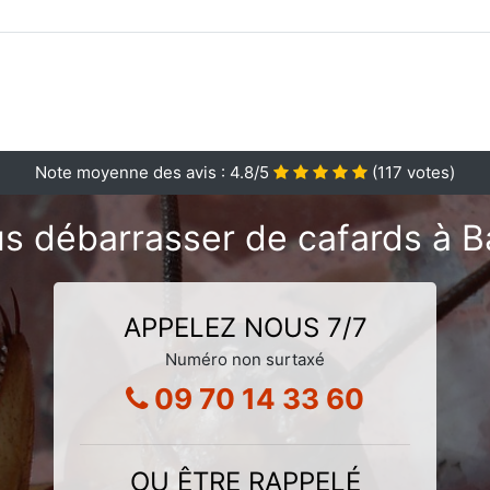
Note moyenne des avis :
4.8
/5
(
117
votes)
s débarrasser de cafards à B
APPELEZ NOUS 7/7
Numéro non surtaxé
09 70 14 33 60
OU ÊTRE RAPPELÉ