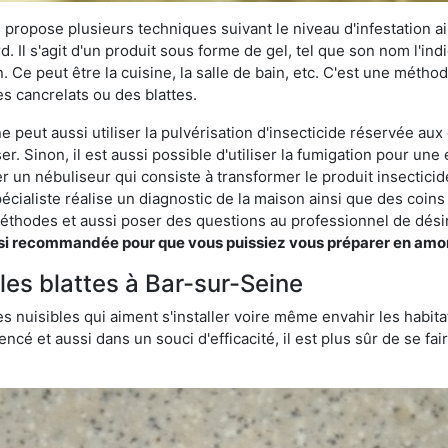
 propose plusieurs techniques suivant le niveau d'infestation ain
rd. Il s'agit d'un produit sous forme de gel, tel que son nom l'in
Ce peut être la cuisine, la salle de bain, etc. C'est une méthod
s cancrelats ou des blattes.
 peut aussi utiliser la pulvérisation d'insecticide réservée aux 
er. Sinon, il est aussi possible d'utiliser la fumigation pour un
ser un nébuliseur qui consiste à transformer le produit insectici
pécialiste réalise un diagnostic de la maison ainsi que des coin
thodes et aussi poser des questions au professionnel de désin
 recommandée pour que vous puissiez vous préparer en amont s
 les blattes à Bar-sur-Seine
s nuisibles qui aiment s'installer voire même envahir les habita
ncé et aussi dans un souci d'efficacité, il est plus sûr de se f