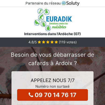
Partenaire du réseau
Interventions dans l'Ardèche (07)
4.8
/5
(
119
votes)
Besoin de vous débarrasser de
cafards à Ardoix ?
APPELEZ NOUS 7/7
Numéro non surtaxé
09 70 14 76 17