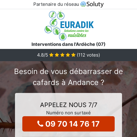
Partenaire du réseau
Interventions dans l'Ardèche (07)
4.8
/5
(
112
votes)
Besoin de vous débarrasser de
cafards à Andance ?
APPELEZ NOUS 7/7
Numéro non surtaxé
09 70 14 76 17